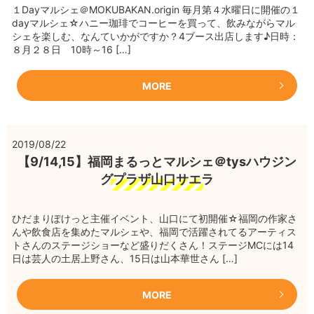
１Dayマルシェ＠MOKUBAKAN.origin 毎月第４水曜日に開催の１
dayマルシェ☆ハニー珈琲でコーヒーを買って、飲みながらマル
シェを楽しむ、なんていかがですか？4ブース出店します♪日時：
８月２８日 10時～16 […]
MORE
2019/08/22
【9/14,15】福岡まるっとマルシェ＠tysハウジン
グプラザ山口サエラ
ひだまりぽけっと主催イベント、山口にて初開催☆福岡の作家さ
んや飲食店を集めたマルシェや、福岡で活躍されてるアーティス
トさんのステージショーなど盛りだくさん！ステージMCには14
日は芸人の土居上野さん、15日は山本華世さん […]
MORE