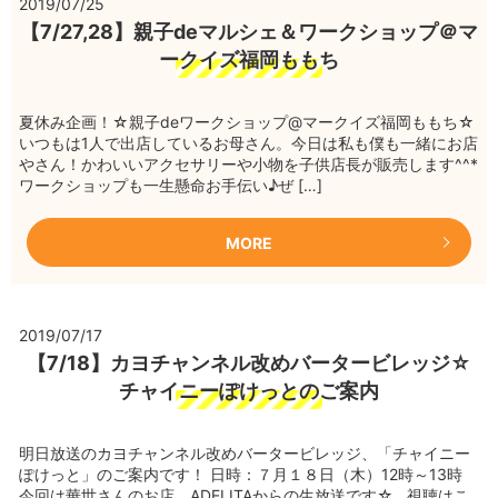
2019/07/25
【7/27,28】親子deマルシェ＆ワークショップ＠マ
ークイズ福岡ももち
夏休み企画！☆親子deワークショップ@マークイズ福岡ももち☆
いつもは1人で出店しているお母さん。今日は私も僕も一緒にお店
やさん！かわいいアクセサリーや小物を子供店長が販売します^^*
ワークショップも一生懸命お手伝い♪ぜ […]
MORE
2019/07/17
【7/18】カヨチャンネル改めバータービレッジ☆
チャイニーぽけっとのご案内
明日放送のカヨチャンネル改めバータービレッジ、「チャイニー
ぽけっと」のご案内です！ 日時：７月１８日（木）12時～13時
今回は華世さんのお店、ADELITAからの生放送です☆ 視聴はこ