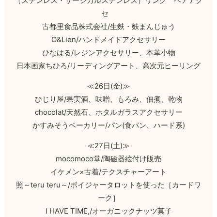
（ステンレス・サージカルステンレス）リング ヘアアク
セ
古都里食品株式会社/生麩・麩まんじゅう
O&Lien/ハンドメイドアクセサリー
ひなはる/レジンアクセサリー、本革小物
日本画家ちひろ/リーディングアート、高次元ヒーリング
≪26日(金)≫
ひじり屋/果実酒、味噌、もろみ、佃煮、乾物
chocolat/天然石、ホタルガラスアクセサリー
かすみそうベーカリー/パン(食パン、ハード系)
≪27日(土)≫
mocomoco堂/陶磁器絵付け販売
イケメン×古着/テクスチャーアート
照～teru teru～/ボイジャータロットを使った［カードワ
ーク］
I HAVE TIME,/オーガニックナッツ菓子