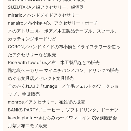
SUZUTAKA／錫アクセサリー、錫酒器
mirario／ハンドメイドアクセサリー
nanairo／布小物中心、アクセサリー・ポーチ
木のアトリエ ル・ボア／木工製品テーブル、スツール、
カッティングボードなど
CORON／ハンドメイドの布小物とドライフラワーを使っ
たアクセサリーなど販売
Rice with tow of us／布、木工製品などの販売
路地裏ベーカリー マイニチパン／パン、ドリンクの販売
めぐる文具店／セレクト文具販売
羊のかくれんぼ「tunagu」／羊毛フェルトのワークショ
ップ 、物販販売
monroe／アクセサリー、布雑貨の販売
BANKS PARTY／コーヒー 、ソフトドリンク、ドーナツ
kaede photo〜きむらみわ〜／ワンコインで家族撮影会
月紫／布コモノ販売