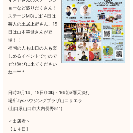
ョーなど盛りだくさん！
ステージMCには14日は
芸人の土居上野さん、15
日は山本華世さんが登
場！！
福岡の人も山口の人も楽
しめるイベントですので
ぜひ遊びに来てください
ねー^^ *
日時:9月14、15日(10時～16時)※雨天決行
場所:tysハウジングプラザ山口サエラ
(山口県山口市大内長野511)
＜出店者＞
【１４日】