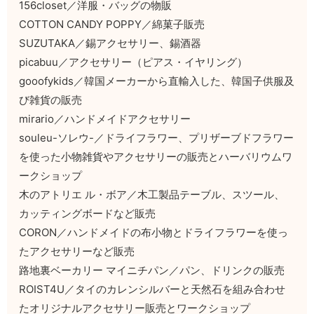
156closet／洋服・バッグの物販
COTTON CANDY POPPY／綿菓子販売
SUZUTAKA／錫アクセサリー、錫酒器
picabuu／アクセサリー（ピアス・イヤリング）
gooofykids／韓国メーカーから直輸入した、韓国子供服及
び雑貨の販売
mirario／ハンドメイドアクセサリー
souleu-ソレウ-／ドライフラワー、プリザーブドフラワー
を使った小物雑貨やアクセサリーの販売とハーバリウムワ
ークショップ
木のアトリエ ル・ボア／木工製品テーブル、スツール、
カッティングボードなど販売
CORON／ハンドメイドの布小物とドライフラワーを使っ
たアクセサリーなど販売
路地裏ベーカリー マイニチパン／パン、ドリンクの販売
ROIST4U／タイのカレンシルバーと天然石を組み合わせ
たオリジナルアクセサリー販売とワークショップ