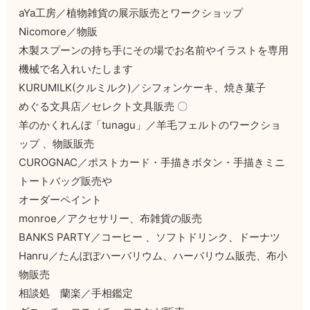
aYa工房／植物雑貨の展示販売とワークショップ
Nicomore／物販
木製スプーンの持ち手にその場でお名前やイラストを専用
機械で名入れいたします
KURUMILK(クルミルク)／シフォンケーキ、焼き菓子
めぐる文具店／セレクト文具販売 〇
羊のかくれんぼ「tunagu」／羊毛フェルトのワークショ
ップ 、物販販売
CUROGNAC／ポストカード・手描きボタン・手描きミニ
トートバッグ販売や
オーダーペイント
monroe／アクセサリー、布雑貨の販売
BANKS PARTY／コーヒー 、ソフトドリンク、ドーナツ
Hanru／たんぽぽハーバリウム、ハーバリウム販売、布小
物販売
相談処 蘭楽／手相鑑定