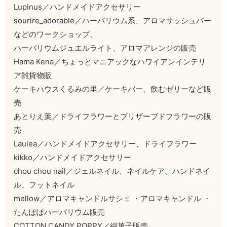
Lupinus／ハンドメイドアクセサリー
sourire_adorable／ハーバリウム系、アロマサッシュバー
などのワークショップ、
ハーバリウムジュエルライト、アロマアレンジの販売
Hama Kena／ちょっとマニアックなハワイアンインテリ
ア雑貨物販
ケーキハウスくるみの里／ケーキバー、飲むゼリーなど販
売
あとりえ葉／ドライフラワーとプリザーブドフラワーの販
売
Laulea／ハンドメイドアクセサリー、ドライフラワー
kikko／ハンドメイドアクセサリー
chou chou nail／ジェルネイル、ネイルケア、ハンドネイ
ル、フットネイル
mellow／アロマキャンドルサシェ ・アロマキャンドル ・
たんぽぽハーバリウム販売
COTTON CANDY POPPY／綿菓子販売