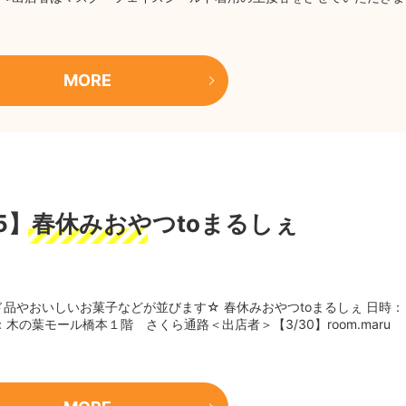
MORE
4/5】春休みおやつtoまるしぇ
品やおいしいお菓子などが並びます☆ 春休みおやつtoまるしぇ 日時：
木の葉モール橋本１階 さくら通路＜出店者＞【3/30】room.maru