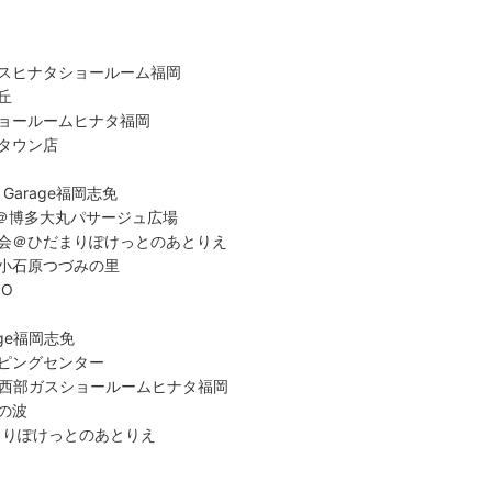
スヒナタショールーム福岡
丘
ョールームヒナタ福岡
タウン店
k Garage福岡志免
場＠博多大丸パサージュ広場
会＠ひだまりぽけっとのあとりえ
小石原つづみの里
SO
age福岡志免
ピングセンター
7＠西部ガスショールームヒナタ福岡
の波
e＠ひだまりぽけっとのあとりえ