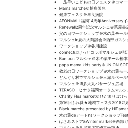
一足早いこどもの日フェスタ＠コマー
Mama marche＠博多阪急
健康フェスタ＠早良病院
AEONMALL福岡14周年Annivers
Renewall2周年記念マルシェ＠蔦屋
父の日ワークショップ＠木の葉モール
マルシェin夏の大商談会＠西部ガス
ワークショップ＠谷川建設
connectぽけっとコラボマルシェ＠
Bon bon マルシェ＠木の葉モール橋本
papa mama kids party＠UNION SO
敬老の日ワークショップ＠木の葉モー
どんぐり村でマルシェ＠三瀬ルベール
マルシェ＠博多大丸パサージュ広場
TERASO・ヒナタ福岡オータムマルシェ
Charity Flea market＠ひだまり
第16回ふれ愛★地域フェスタ2018
Black marche presented by Hi
木の葉deアートnaワークショップFe
はさみストア&Winter market＠
マルシェ＠蔦屋書店宮崎高千穂通