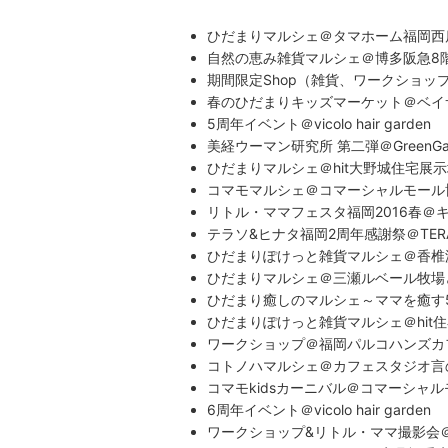
ひだまりマルシェ＠タマホーム福岡西
自然の恵み雑貨マルシェ＠博多阪急8
期間限定Shop（雑貨、ワークショッ
春のひだまりキッズマーケット＠ベイ
5周年イベント＠vicolo hair garden
美経ウーマン研究所 第二弾＠GreenGa
ひだまりマルシェ＠hit大野城住宅展
コマモマルシェ＠コマーシャルモール
リトル・ママフェスタ福岡2016春＠
テラソ&ヒナタ福岡2周年感謝祭＠TER
ひだまりぽけっと雑貨マルシェ＠香椎浜
ひだまりマルシェ＠三瀬ルベール牧場
ひだまり癒しのマルシェ～ママを癒す
ひだまりぽけっと雑貨マルシェ＠hit
ワークショップ＠福岡パルコハンズカ
コトノハマルシェ＠カフェスタジオ言
コマモkidsカーニバル＠コマーシャ
6周年イベント＠vicolo hair garden
ワークショップ&リトル・ママ撮影会