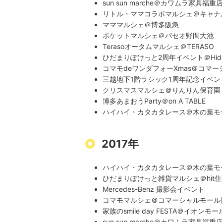
sun sun marche＠カワムラ家具福重
リトル・ママコラボマルシェ＠キャナ
マママルシェ＠博多阪急
ポケットマルシェ＠パセオ野間大池
Terasoオータムマルシェ＠TERASO
ひだまりぽけっと2周年イベント＠Hidamar
コマモdeワンダフォーXmas＠コマ
三越地下1階ラシック1周年記念イベ
クリスマスマルシェ＠りんりん保育園
博多あまおうParty＠on A TABLE
ハイハイ・カタカタレース＠木の葉モ
2017年
ハイハイ・カタカタレース＠木の葉モ
ひだまりぽけっと雑貨マルシェ＠hit
Mercedes-Benz 撮影会イベント
コマモマルシェ＠コマーシャルモール
家族のsmile day FESTA＠イオンモ
sun sun marche＠カワムラ家具福重