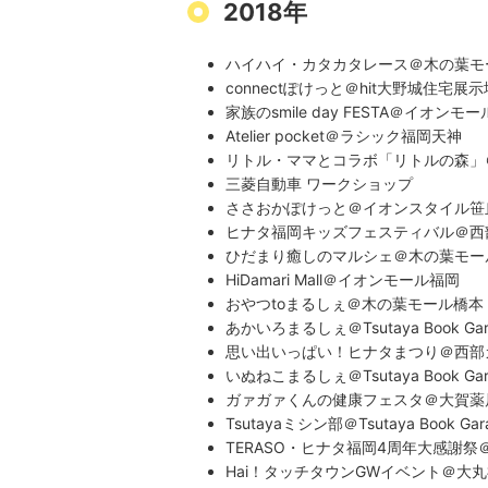
2018年
ハイハイ・カタカタレース＠木の葉モ
connectぽけっと＠hit大野城住宅展示
家族のsmile day FESTA＠イオンモ
Atelier pocket＠ラシック福岡天神
リトル・ママとコラボ「リトルの森」
​三菱自動車 ワークショップ
ささおかぽけっと＠イオンスタイル笹
ヒナタ福岡キッズフェスティバル＠西
ひだまり癒しのマルシェ＠木の葉モー
HiDamari Mall＠イオンモール福岡
おやつtoまるしぇ＠木の葉モール橋本
あかいろまるしぇ＠Tsutaya Book G
思い出いっぱい！ヒナタまつり＠西部
いぬねこまるしぇ＠Tsutaya Book G
ガァガァくんの健康フェスタ＠大賀薬
Tsutayaミシン部＠Tsutaya Book G
TERASO・ヒナタ福岡4周年大感謝祭＠
Hai！タッチタウンGWイベント＠大