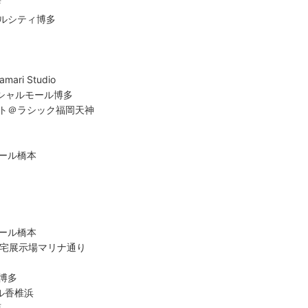
店
ルシティ博多
i Studio
ーシャルモール博多
ント＠ラシック福岡天神
ール橋本
ール橋本
住宅展示場マリナ通り
博多
ール香椎浜
店