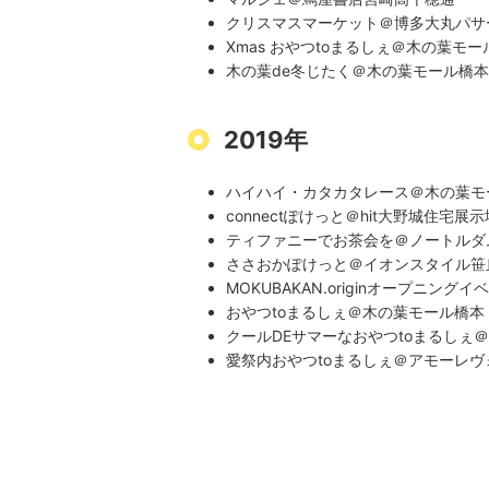
クリスマスマーケット＠博多大丸パサ
Xmas おやつtoまるしぇ＠木の葉モー
木の葉de冬じたく＠木の葉モール橋本
2019年
ハイハイ・カタカタレース＠木の葉モ
connectぽけっと＠hit大野城住宅展示
ティファニーでお茶会を＠ノートルダ
ささおかぽけっと＠イオンスタイル笹
MOKUBAKAN.originオープニングイベン
おやつtoまるしぇ＠木の葉モール橋本
クールDEサマーなおやつtoまるしぇ
愛祭内おやつtoまるしぇ＠アモーレ