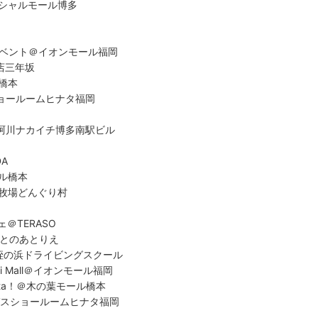
シャルモール博多
aryイベント＠イオンモール福岡
書店三年坂
橋本
ショールームヒナタ福岡
那珂川ナカイチ博多南駅ビル
DA
ル橋本
牧場どんぐり村
＠TERASO
ぽけっとのあとりえ
＠姪の浜ドライビングスクール
Damari Mall＠イオンモール福岡
sta！＠木の葉モール橋本
西部ガスショールームヒナタ福岡