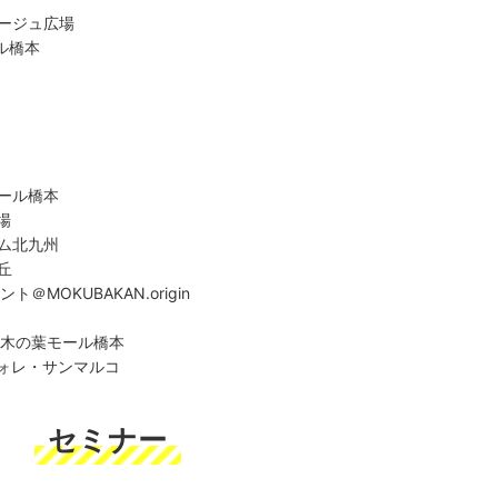
ージュ広場
ル橋本
ール橋本
場
ム北九州
丘
ト＠MOKUBAKAN.origin
＠木の葉モール橋本
ヴォレ・サンマルコ
セミナー