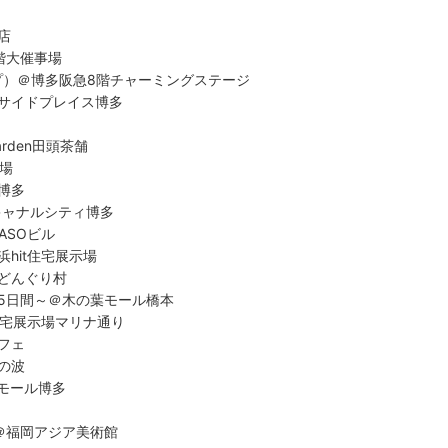
店
階大催事場
プ）＠博多阪急8階チャーミングステージ
サイドプレイス博多
rden田頭茶舗
示場
博多
キャナルシティ博多
ASOビル
hit住宅展示場
どんぐり村
5日間～＠木の葉モール橋本
住宅展示場マリナ通り
フェ
の波
ルモール博多
＠福岡アジア美術館