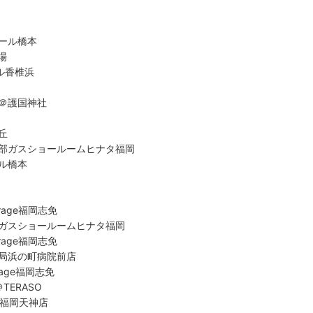
ール橋本
場
ール香椎浜
＠護国神社
丘
部ガスショールームヒナタ福岡
ル橋本
arage福岡志免
ガスショールームヒナタ福岡
arage福岡志免
局浜の町病院前店
arage福岡志免
TERASO
丸福岡天神店