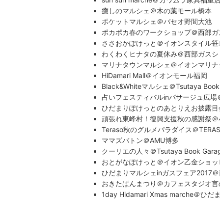
癒しのマルシェ＠木の葉モール橋本
ポケットマルシェ＠パセオ野間大池
ポカポカ春のワークショップ＠西部ガ
ささおかぽけっと＠イオンスタイル笹
わくわくヒナタの夏休み＠西部ガスシ
マリナタウンマルシェ＠イオンマリナ
HiDamari Mall＠イオンモール福岡
Black&Whiteマルシェ＠Tsutaya Boo
占いフェスティバルinパサージュ広
ひだまりぽけっとのあとりえお披露目
頑張れ東峰村！復興支援秋の感謝祭＠
Teraso秋のグルメパラダイス＠TERA
ママズバトン＠AMU博多
クーリエの人々＠Tsutaya Book Gar
おとがなぽけっと＠イオン乙金ショッ
ひだまりマルシェinガスフェア201
おきたぱんまつり＠カフェスタジオ言
1day Hidamari Xmas march