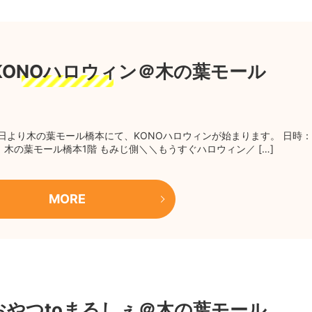
9】KONOハロウィン＠木の葉モール
27日より木の葉モール橋本にて、KONOハロウィンが始まります。 日時：
場所：木の葉モール橋本1階 もみじ側＼＼もうすぐハロウィン／ […]
MORE
2】おやつtoまるしぇ＠木の葉モール