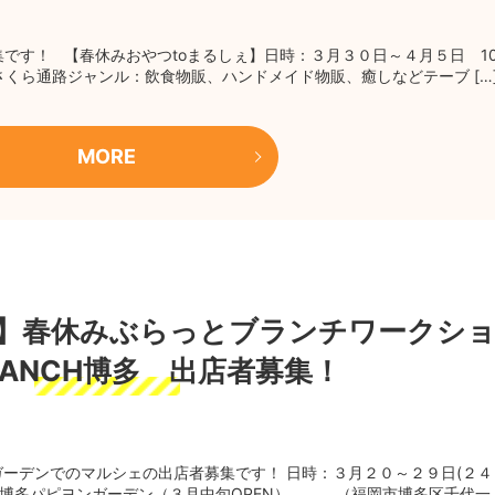
です！ 【春休みおやつtoまるしぇ】日時：３月３０日～４月５日 1
さくら通路ジャンル：飲食物販、ハンドメイド物販、癒しなどテーブ […
MORE
29】春休みぶらっとブランチワークシ
RANCH博多 出店者募集！
ンガーデンでのマルシェの出店者募集です！ 日時：３月２０～２９日(２４
ンチ博多パピヨンガーデン（３月中旬OPEN） （福岡市博多区千代一