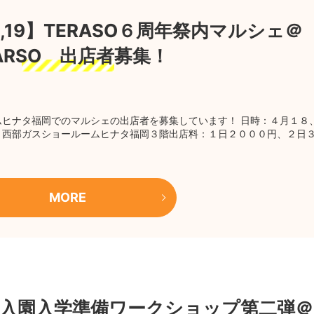
,19】TERASO６周年祭内マルシェ＠
ARSO 出店者募集！
ームヒナタ福岡でのマルシェの出店者を募集しています！ 日時：４月１８
O 西部ガスショールームヒナタ福岡３階出店料：１日２０００円、２日
MORE
】入園入学準備ワークショップ第二弾＠