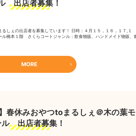
ル 出店者募集！
toまるしぇの出店者を募集しています！ 日時：４月１５，１６，１７,１
モール橋本１階 さくらコートジャンル：飲食物販、ハンドメイド物販、
MORE
/5】春休みおやつtoまるしぇ＠木の葉モ
ール 出店者募集！