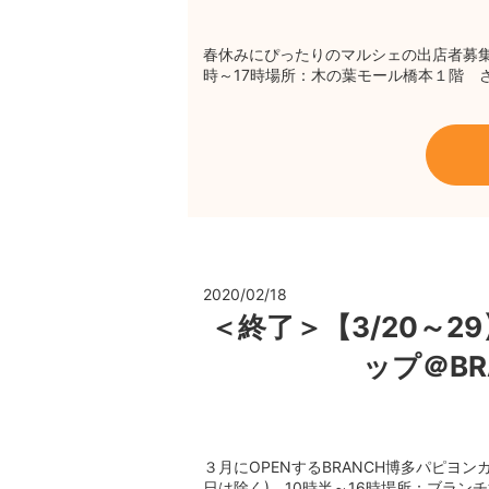
春休みにぴったりのマルシェの出店者募集
時～17時場所：木の葉モール橋本１階 
2020/02/18
＜終了＞【3/20～
ップ＠B
３月にOPENするBRANCH博多パピヨ
日は除く) 10時半～16時場所：ブラ