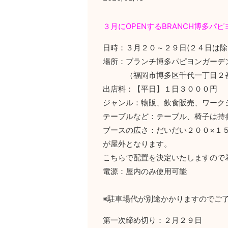
３月にOPENするBRANCH博多
日時：３月２０～２９日(２４日は除く
場所：ブランチ博多パピヨンガーデン
（福岡市博多区千代一丁目２
出店料：【平日】１日３０００円 
ジャンル：物販、飲食販売、ワーク
テーブルなど：テーブル、椅子は持
ブースの広さ：だいだい２００×１
が屋外となります。
こちらで配置を決定いたしますので
電源：屋内のみ使用可能
※駐車場代が別途かかりますのでご
第一次締め切り：２月２９日