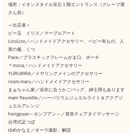
場所：イオンスタイル笹丘１階エントランス（クレープ屋
さん前）
＜出店者＞
ビー玉 イリス／マーブルアート
LicoLico／ハンドメイドアクセサリー、ベビー布もの、人
形の服、くつ
Pace／プラスチックフレームがま口、ポーチ
＊moca／ハンドメイドアクセサリー
YURURIRA／イヤリングメインのアクセサリー
room.maru／ハンドメイドアクセサリー
まぁちゃん家／浴衣に合うかごバッグ、紳士用もあります
mam fleurette／ハーバリウムジュエルライト＆アクアジ
ュエルアレンジ
hongpuan～ホンプアン～／肩首チェアタイマッサージ、
台湾式足つぼ
ゆめかなえ／オーラ撮影、解説