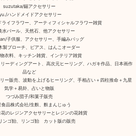
suzutaka/錫アクセサリー
ryu./ハンドメイドアクセサリー
arket/ドライフラワー、アーティフィシャルフラワー雑貨
a/淡水パール、天然石、他アクセサリー
docean/子供服、アクセサリー、手編みバッグ
/木製ブローチ、ピアス、はんこオーダー
ta/夏物衣料、キッチン雑貨、インテリア雑貨
、リーディングアート、高次元ヒーリング、ハガキ作品、日本画作
品など
ュエリー販売、波動を上げるヒーリング、手相占い＋四柱推命＋九星
気学＋易卦、占いと物販
つづみ団子/和菓子販売
里食品株式会社/生麩、麩まんじゅう
te*/お花のレジンアクセサリーとレジンの花雑貨
/リンゴ飴、リンゴ飴 カット版の販売