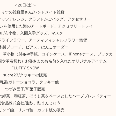
＜20日(土)＞
とりすの雑貨屋さん/ハンドメイド雑貨
t/ブッタナッツアレンジ、クラフトかごバッグ、アクセサリー
キシレジンを使用した海のアートボード、アクセサリートレイ
Ryu./布小物、入園入学グッズ、マスク
arket/ドライフラワー、アーティフィシャルフラワー雑貨
/木製ブローチ、ピアス、はんこオーダー
rks/革雑貨・革小物（財布や手帳、コインケース、iPhoneケース、ブックカ
類や革端切れ）お客さまのお名前を入れたオリジナルアイテム
FLUFFY SNOW
sucre23/クッキーの販売
商店/ガトーショコラ、クッキー他
つづみ団子/和菓子販売
産の緑茶、和紅茶、ほうじ茶をベースとしたハーブブレンドティー
里食品株式会社/生麩、麩まんじゅう
/リンゴ飴、リンゴ飴 カット版の販売