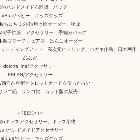
ION/ハンドメイド布雑貨、バッグ
SaiBlue/ベビー、キッズグッズ
madeちまちまの樹/焼き絵オーダー、物販
docean/子供服、アクセサリー、手編みバッグ
/木製ブローチ、ピアス、はんこオーダー
、リーディングアート、高次元ヒーリング、ハガキ作品、日本画作
品など
dolche line/アクセサリー
RIRIAN/アクセサリー
olaris/西洋占星術とタロットカードを使った占い
/リンゴ飴、リンゴ飴 カット版の販売
＜18日(木)＞
み/キッズアクセサリー、キッズ小物
ryu./ハンドメイドアクセサリー
SaiBlue/ベビー、キッズグッズ