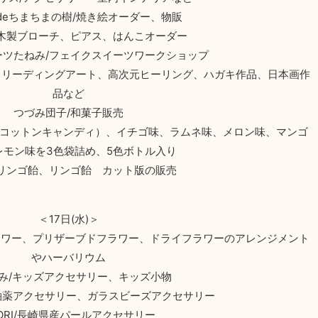
madeちまちまの樹/焼き絵オーダー、物販
/木製ブローチ、ピアス、はんこオーダー
ーツたねみ/フェイクスイーツワークショップ
、リーディングアート、高次元ヒーリング、ハガキ作品、日本画作
品など
つづみ団子/和菓子販売
/綿菓子（コットンキャンディ）、イチゴ味、ラムネ味、メロン味、マンゴ
レモン味を3色袋詰め、5色ボトル入り
/リンゴ飴、リンゴ飴 カット版の販売
＜17日(水)＞
フラワー、プリザーブドフラワー、ドライフラワーのアレンジメント
やハーバリウム
み/キッズアクセサリー、キッズ小物
田焼釉薬アクセサリー、ガラスビーズアクセサリー
AORI/長崎県産パールアクセサリー