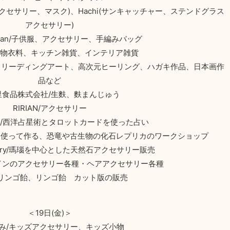
at(天然石アクセサリー、マスク)、Hachi(サンキャッチャー、ステンドグラス
アクセサリー)
docean/子供服、アクセサリー、手編みバッグ
ta/夏物衣料、キッチン雑貨、インテリア雑貨
、リーディングアート、高次元ヒーリング、ハガキ作品、日本画作
品など
里食品株式会社/生麩、麩まんじゅう
RIRIAN/アクセサリー
olaris/西洋占星術とタロットカードを使った占い
膏を使って作る、恐竜や古生物の化石レプリカのワークショップ
 Jewelry/瑪瑙を中心とした天然石アクセサリー販売
Sメインのアクセサリー各種・ヘアアクセサリー各種
/リンゴ飴、リンゴ飴 カット版の販売
＜19日(金)＞
み/キッズアクセサリー、キッズ小物