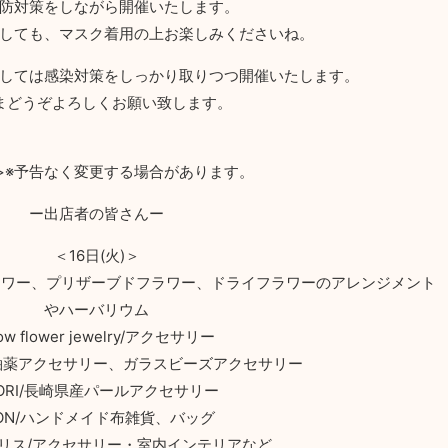
防対策をしながら開催いたします。
しても、マスク着用の上お楽しみくださいね。
しては感染対策をしっかり取りつつ開催いたします。
まどうぞよろしくお願い致します。
>※予告なく変更する場合があります。
ー出店者の皆さんー
＜16日(火)＞
フラワー、プリザーブドフラワー、ドライフラワーのアレンジメント
やハーバリウム
ow flower jewelry/アクセサリー
田焼釉薬アクセサリー、ガラスビーズアクセサリー
AORI/長崎県産パールアクセサリー
ION/ハンドメイド布雑貨、バッグ
リス/アクセサリー・室内インテリアなど