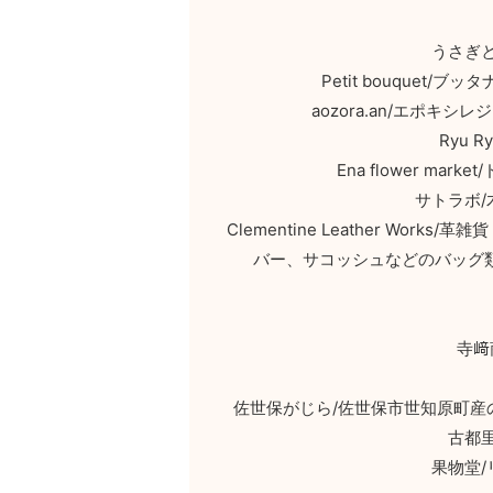
うさぎ
Petit bouque
aozora.an/エポ
Ryu 
Ena flower m
サトラボ
Clementine Leather Wo
バー、サコッシュなどのバッグ
寺﨑
佐世保がじら/佐世保市世知原町
古都
果物堂