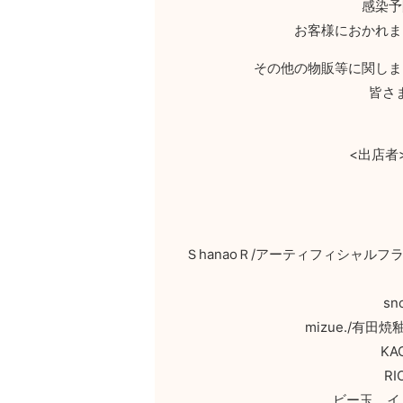
感染予
お客様におかれま
その他の物販等に関しま
皆さ
<出店者
ＳhanaoＲ/アーティフィシャル
sn
mizue./有
K
R
ビー玉 イ