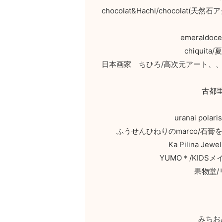
chocolat&Hachi/chocol
emeral
chiqui
日本画家 ちひろ/高次元アート、
古都
uranai p
ふうせんひねりのmarco/石
Ka Pilina
YUMO＊/KID
果物堂
みちお