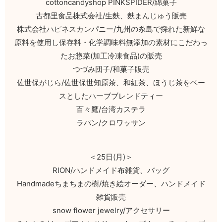
cottoncandyshop PINKSPIDER/綿菓子
古都里食品株式会社/生麩、麩まんじゅう販売
株式会社ハピネスカンパニー/九州の糸島で採れた新鮮な
原料を使用し保存料・化学調味料無添加の素材にこだわっ
たお惣菜(加工冷凍食品)の販売
つづみ団子/和菓子販売
佐世保がじら/佐世保世知原茶、和紅茶、ほうじ茶をベー
スとしたハーブブレンドティー
百々鷹/台湾カステラ
ラパン/クロワッサン
＜25日(月)＞
RION/ハンドメイド布雑貨、バッグ
Handmadeちまちまの樹/焼き絵オーダー、ハンドメイド
雑貨販売
snow flower jewelry/アクセサリー