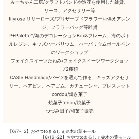
みーちゃん工房/クラフトバンドや造花を使用した雑貨、
リース、アクセサリー等
lilyrose リリーローズ/プリザーブドフラワーお供えアレン
ジ、フラワーバッグ等雑貨
P+Palette*/海のデコレーションBox&フレーム、海のボト
ルレジン、キッズハーバリウム、ハーバリウムボールペン
のワークショップ
フェイクスイーツたねみ/フェイクスイーツワークショッ
プ2種類
OASIS Handmade/パーツを選んで作る、キッズアクセサ
リー、ヘアピン、ヘアゴム、カチューシャ、ブレスレット
cordou/焼き菓子
焼菓子tenon/焼菓子
つづみ団子/和菓子販売
【6/7~12】おやつtoまるしぇ＠木の葉モール
【8/16~22】おやつtoまるしぇ＠木の葉モール