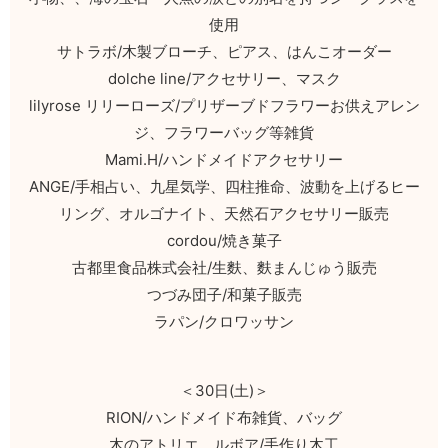
使用
サトラボ/木製ブローチ、ピアス、はんこオーダー
dolche line/アクセサリー、マスク
lilyrose リリーローズ/プリザーブドフラワーお供えアレン
ジ、フラワーバッグ等雑貨
Mami.H/ハンドメイドアクセサリー
ANGE/手相占い、九星気学、四柱推命、波動を上げるヒー
リング、オルゴナイト、天然石アクセサリー販売
cordou/焼き菓子
古都里食品株式会社/生麩、麩まんじゅう販売
つづみ団子/和菓子販売
ラパン/クロワッサン
＜30日(土)＞
RION/ハンドメイド布雑貨、バッグ
木のアトリエ ルボア/手作り木工