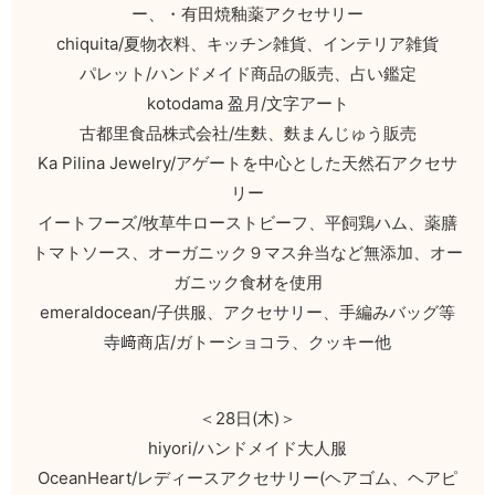
ー、・有田焼釉薬アクセサリー
chiquita/夏物衣料、キッチン雑貨、インテリア雑貨
パレット/ハンドメイド商品の販売、占い鑑定
kotodama 盈月/文字アート
古都里食品株式会社/生麩、麩まんじゅう販売
Ka Pilina Jewelry/アゲートを中心とした天然石アクセサ
リー
イートフーズ/牧草牛ローストビーフ、平飼鶏ハム、薬膳
トマトソース、オーガニック９マス弁当など無添加、オー
ガニック食材を使用
emeraldocean/子供服、アクセサリー、手編みバッグ等
寺﨑商店/ガトーショコラ、クッキー他
＜28日(木)＞
hiyori/ハンドメイド大人服
OceanHeart/レディースアクセサリー(ヘアゴム、ヘアピ