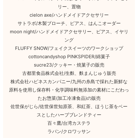
リー、置物
cielon axe/ハンドメイドアクセサリー
サトラボ/木製ブローチ、ピアス、はんこオーダー
moon night/ハンドメイドアクセサリー、ピアス、イヤリ
ング
FLUFFY SNOW/フェイクスイーツのワークショップ
cottoncandyshop PINKSPIDER/綿菓子
sucre23/クッキー・焼菓子の販売
古都里食品株式会社/生麩、麩まんじゅう販売
株式会社ハピネスカンパニー/九州の糸島で採れた新鮮な
原料を使用し保存料・化学調味料無添加の素材にこだわっ
たお惣菜(加工冷凍食品)の販売
佐世保がじら/佐世保世知原茶、和紅茶、ほうじ茶をベー
スとしたハーブブレンドティー
百々鷹/台湾カステラ
ラパン/クロワッサン