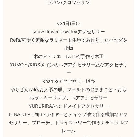
ラパン/クロワッサン
＜31日(日)＞
snow flower jewelry/アクセサリー
Rei’s/可愛く素敵なラミネート生地でお作りしたバッグや
小物
木のアトリエ ルボア/手作り木工
YUMO＊/KIDSメインのヘアアクセサリー及びアクセサリ
ー
Rhan.k/アクセサリー販売
ゆりぱんcafé/お人形の服、フェルトのおままごと・おも
ちゃ・キーリング、ヘアアクセサリー
YURURIRA/ハンドメイドアクセサリー
HINA DEPT./細いワイヤーとディップ液で作る繊細なアク
セサリー、ブローチ、ドライフラワーで作るナチュラルフ
レーム