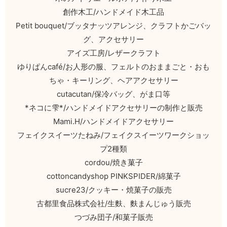
創作木工/ハンドメイド木工品
Petit bouquet/ブッタナッツアレンジ、クラフトかごバッ
グ、アクセサリー
アイズ工房/レザークラフト
ゆりぱんcafé/お人形の服、フェルトのおままごと・おも
ちゃ・キーリング、ヘアアクセサリー
cutacutan/保冷バッグ、がま口等
*ネコに雫*/ハンドメイドアクセサリーの制作と販売
Mami.H/ハンドメイドアクセサリー
フェイクスイーツたねみ/フェイクスイーツワークショッ
プ2種類
cordou/焼き菓子
cottoncandyshop PINKSPIDER/綿菓子
sucre23/クッキー・焼菓子の販売
古都里食品株式会社/生麩、麩まんじゅう販売
つづみ団子/和菓子販売