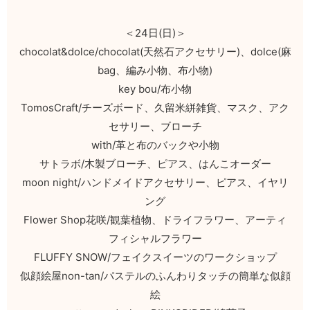
＜24日(日)＞
chocolat&dolce/chocolat(天然石アクセサリー)、dolce(麻
bag、編み小物、布小物)
key bou/布小物
TomosCraft/チーズボード、久留米絣雑貨、マスク、アク
セサリー、ブローチ
with/革と布のバックや小物
サトラボ/木製ブローチ、ピアス、はんこオーダー
moon night/ハンドメイドアクセサリー、ピアス、イヤリ
ング
Flower Shop花咲/観葉植物、ドライフラワー、アーティ
フィシャルフラワー
FLUFFY SNOW/フェイクスイーツのワークショップ
似顔絵屋non-tan/パステルのふんわりタッチの簡単な似顔
絵