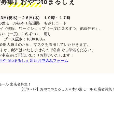
募集】おやつtoまるしぇ
２3日(祝木)～２６日(木) １０時～１７時
の葉モール橋本１階通路 もみじコート
イド物販、ワークショップ（一度に２名ずつ、他条件有）、
占い（一度に１名ずつ）、癒し
ブース広さ
：180×100㎝
感染拡大防止のため、マスクを着用していただきます。
すが、配布はいたしませんので各自でご準備ください。
お申込みは下記URLよりお願いいたします！
6 おやつtoまるしぇ 出店お申込みフォーム
葉モール 出店者募集！
【3/8～12】おやつtoまるしぇ＠木の葉モール 出店者募集