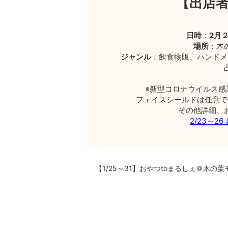
【出店者
日時
：
2月
場所
：木
ジャンル
：飲食物販、ハンドメ
※新型コロナウイルス
フェイスシールドは任意で
その他詳細、
2/23～2
【1/25～31】おやつtoまるしぇ＠木の