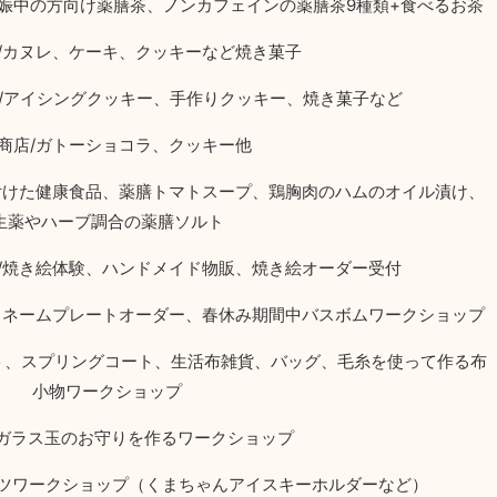
娠中の方向け薬膳茶、ノンカフェインの薬膳茶
9
種類
+
食べるお茶
/
カヌレ、ケーキ、クッキーなど焼き菓子
/
アイシングクッキー、手作りクッキー、焼き菓子など
商店
/
ガトーショコラ、クッキー他
付けた健康食品、薬膳トマトスープ、鶏胸肉のハムのオイル漬け、
生薬やハーブ調合の薬膳ソルト
/
焼き絵体験、ハンドメイド物販、焼き絵オーダー受付
、ネームプレートオーダー、春休み期間中バスボムワークショップ
ト、スプリングコート、生活布雑貨、バッグ、毛糸を使って作る布
小物ワークショップ
ガラス玉のお守りを作るワークショップ
ツワークショップ（くまちゃんアイスキーホルダーなど）