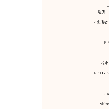
場所：
＜出店者
RI
花水
RION /
ハ
sn
AKm