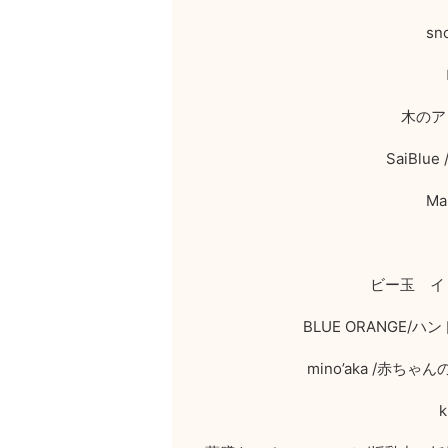
sn
木のア
SaiBlue 
Ma
ビー玉 イ
BLUE ORANGE/
ハン
mino’aka /
赤ちゃん
k