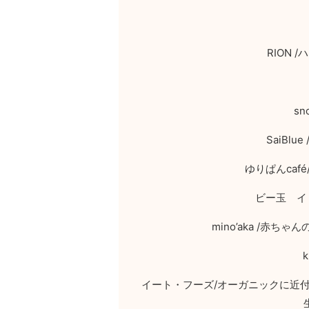
RION /
ハ
sn
SaiBlue 
ゆりぱん
café
ビー玉 イ
mino’aka /
赤ちゃん
k
イート・フーズ
/
オーガニックに近