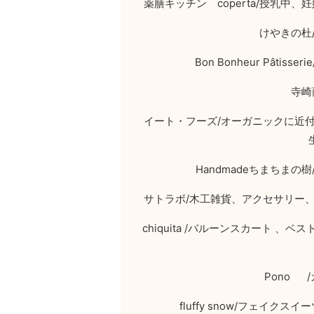
薬膳キッチン
coperta/
授乳中、妊
けやきの杜
Bon Bonheur Pâtisserie
寺崎
イート・フーズ
/
オーガニックに近
Handmade
ちまちまの樹
サトラボ
/
木工雑貨、アクセサリー
chiquita /
バルーンスカート 、ベス
Pono /
fluffy snow/
フェイクスイー