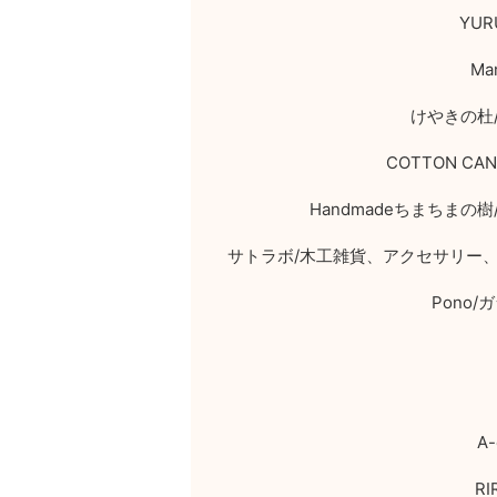
YUR
Mam
けやきの杜
COTTON CAN
Handmade
ちまちまの樹
サトラボ
/
木工雑貨、アクセサリー
Pono/
ガ
A-
RI