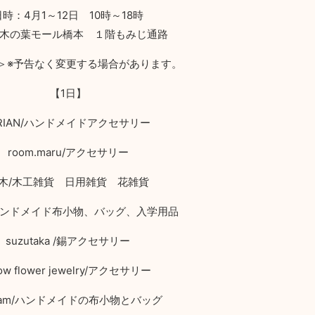
日時：4月1～12日 10時～18時
木の葉モール橋本 １階もみじ通路
＞※予告なく変更する場合があります。
【
1
日】
RIAN/
ハンドメイドアクセサリー
room.maru/
アクセサリー
木
/
木工雑貨 日用雑貨 花雑貨
ンドメイド布小物、バッグ、入学用品
suzutaka /
錫アクセサリー
ow flower jewelry/
アクセサリー
am/
ハンドメイドの布小物とバッグ