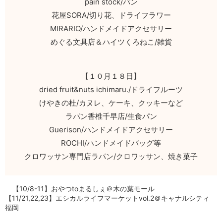
pain stock/パン
花屋SORA/切り花、ドライフラワー
MIRARIO/ハンドメイドアクセサリー
めぐる文具店＆ハイツくろねこ/雑貨
【１０月１８日】
dried fruit&nuts ichimaru./ドライフルーツ
けやきの杜/カヌレ、ケーキ、クッキーなど
ラパン香椎千早店/生食パン
Guerison/ハンドメイドアクセサリー
ROCHI/ハンドメイドバッグ等
クロワッサン専門店ラパン/クロワッサン、焼き菓子
【10/8-11】おやつtoまるしぇ＠木の葉モール
【11/21,22,23】エシカルライフマーケットvol.2＠キャナルシティ
福岡