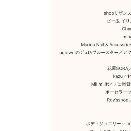
shopリザ
ビー玉 イリ
Ch
mi
Marina Nail & A
aujewelｱﾝｼﾞｭｴﾙブルース
花屋SOR
kazu／
Milimilift
ポーセラーツ
Roy’ss
ボディジュエリー～Li