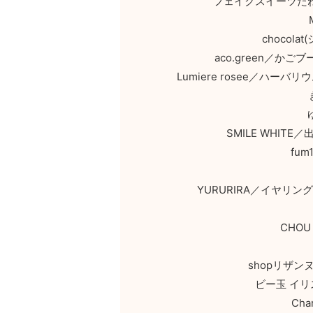
フェイクスイーツた
chocol
aco.green／
Lumiere rosee／ハ
SMILE WHI
fu
YURURIRA／イヤリ
CHO
shopリザ
ビー玉 イリ
Ch