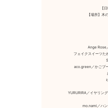
【日
【場所】木
Ange R
フェイクスイーツた
aco.green／
YURURIRA／イヤリ
mo.nami