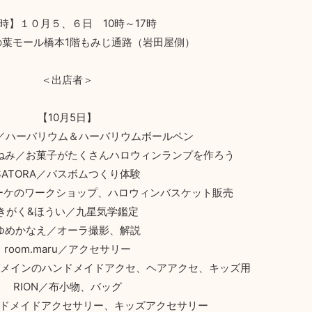
時】１０月５、６日 10時～17時
の葉モール橋本1階もみじ通路（岩田屋側）
＜出店者＞
【10月5日】
ose／ハーバリウム＆ハーバリウムボールペン
ねみ／お菓子がたくさんハロウィンランプを作ろう
SATORA／バスボムつくり体験
かごブーケのワークショップ、ハロウィンバスケット販売
きがく&ほうい／九星気学鑑定
ゆめかなえ／オーラ撮影、解説
room.maru／アクセサリー
ングメインのハンドメイドアクセ、ヘアアクセ、キッズ用
RION／布小物、バッグ
／ハンドメイドアクセサリー、キッズアクセサリー