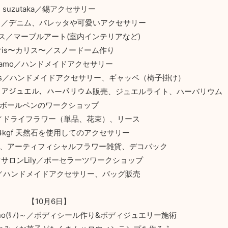
suzutaka／錫アクセサリー
ンヌ／デニム、バレッタや可愛いアクセサリー
ス／マーブルアート(室内インテリアなど)
aris〜カリス〜／スノードーム作り
namo／ハンドメイドアクセサリー
ccessries／ハンドメイドアクセサリー、ギャッベ（椅子掛け）
ター／アクアジュエル、ハーバリウム販売、ジュエルライト、ハーバリウム
ボールペンのワークショップ
A／ドライフラワー（単品、花束）、リース
14kgf 天然石を使用してのアクセサリー
／デコ雑貨、アーティフィシャルフラワー雑貨、デコバック
サロンLily／ポーセラーツワークショップ
hop／ハンドメイドアクセサリー、バッグ販売
【10月6日】
no(ﾘﾉ)～／ボディシール作り&ボディジュエリー施術