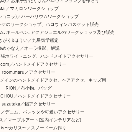
ねみ／お菓子がたくさんハロウィンランプを作ろう
Mai／マカロンワークショップ
at(ショコラ)／ハーバリウムワークショップ
かごブーケのワークショップ、ハロウィンバスケット販売
ーバリウム､ボールペン､アクアジュエルのワークショップ及び販売
きがく&ほうい／九星気学鑑定
ゆめかなえ／オーラ撮影、解説
TE／出張ホワイトニング、ハンドメイドアクセサリー
m1com／ハンドメイドアクセサリー
room.maru／アクセサリー
ングメインのハンドメイドアクセ、ヘアアクセ、キッズ用
RION／布小物、バッグ
U CHOU／ハンドメイドアクセサリー
suzutaka／錫アクセサリー
ンヌ／デニム、バレッタや可愛いアクセサリー
ス／マーブルアート(室内インテリアなど)
aris〜カリス〜／スノードーム作り