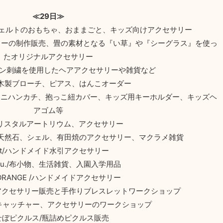
≪29日≫
、フェルトのおもちゃ、おままごと、キッズ向けアクセサリー
サリーの制作販売、畳の素材となる『い草』や『シーグラス』を使っ
たオリジナルアクセサリー
リボン刺繍を使用したヘアアクセサリーや雑貨など
/木製ブローチ、ピアス、はんこオーダー
イ、ミニハンカチ、抱っこ紐カバー、キッズ用キーホルダー、キッズヘ
アゴム等
 クリスタルアートリウム、アクセサリー
、天然石、シェル、有田焼のアクセサリー、マクラメ雑貨
ct/ハンドメイド水引アクセサリー
Ryu./布小物、生活雑貨、入園入学用品
 ORANGE /ハンドメイドアクセサリー
メイドアクセサリー販売と手作りブレスレットワークショップ
サンキャッチャー、アクセサリーのワークショップ
せぼピクルス/瓶詰めピクルス販売