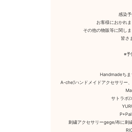
感染予
お客様におかれま
その他の物販等に関しま
皆さ
※
Handmade
A-che’/ハンドメイドアクセサ
M
サトラボ
YU
P+P
刺繍アクセサリーgege/布に
R