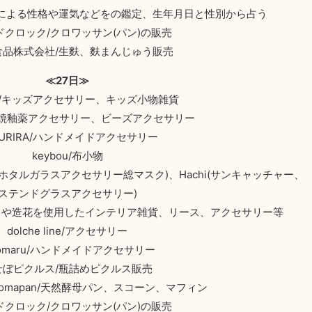
命による性格や運気などをの鑑定、生年月日と性別から占う
ドクロック/クロワッサン(パン)の販売
食品株式会社/生麩、麩まんじゅう販売
≪27日≫
/キッズアクセサリー、キッズ小物雑貨
/有田焼釉薬アクセサリー、ビーズアクセサリー
RURIRA/ハンドメイドアクセサリー
keybou/布小物
at(天然石、ホタルガラスアクセサリー総マスク)、Hachi(サンキャッチャー、
ステンドグラスアクセサリー)
ドや造花を使用したインテリア雑貨、リース、アクセサリー等
dolche line/アクセサリー
comaru/ハンドメイドアクセサリー
せぼピクルス/瓶詰めピクルス販売
omapan/天然酵母パン、スコーン、マフィン
ドクロック/クロワッサン(パン)の販売