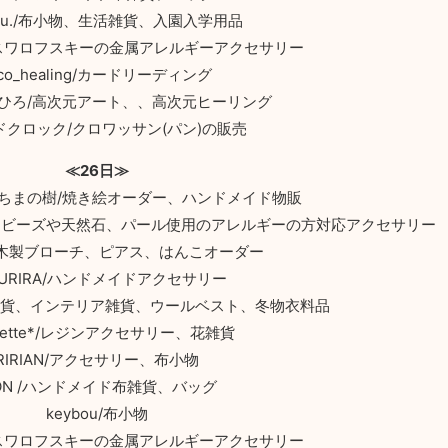
Ryu./布小物、生活雑貨、入園入学用品
RI/スワロフスキーの金属アレルギーアクセサリー
eco_healing/カードリーディング
ひろ/高次元アート、、高次元ヒーリング
ドクロック/クロワッサン(パン)の販売
≪26日≫
ちまちまの樹/焼き絵オーダー、ハンドメイド物販
リー、ビーズや天然石、パール使用のアレルギーの方対応アクセサリー
/木製ブローチ、ピアス、はんこオーダー
RURIRA/ハンドメイドアクセサリー
ッチン雑貨、インテリア雑貨、ウールベスト、冬物衣料品
alette*/レジンアクセサリー、花雑貨
RIRIAN/アクセサリー、布小物
ION /ハンドメイド布雑貨、バッグ
keybou/布小物
RI/スワロフスキーの金属アレルギーアクセサリー