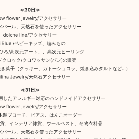
≪30日≫
ow flower jewelry/アクセサリー
/淡水パール、天然石を使ったアクセサリー
dolche line/アクセサリー
aiBlue /ベビーキッズ、編みもの
ひろ/高次元アート、、高次元ヒーリング
ドクロック/クロワッサン(パン)の販売
焼き菓子（クッキー、ガトーショコラ、焼き込みタルトなど…）
Pilina Jewelry/天然石アクセサリー
≪31日≫
石を使用したアレルギー対応のハンドメイドアクセサリー
ow flower jewelry/アクセサリー
 木製ブローチ、ピアス、はんこオーダー
ッチン雑貨、インテリア雑貨、ウールベスト、冬物衣料品
/淡水パール、天然石を使ったアクセサリー