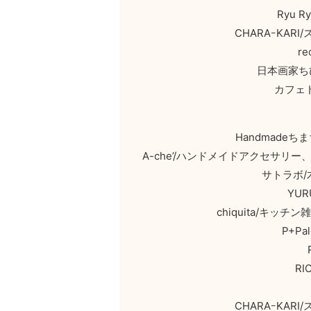
Ryu 
CHARAｰKA
r
日本画家ち
カフェ
Handmade
A-che’/ハンドメイドアクセサ
サトラボ
YU
chiquita/キ
P+P
R
CHARAｰKA