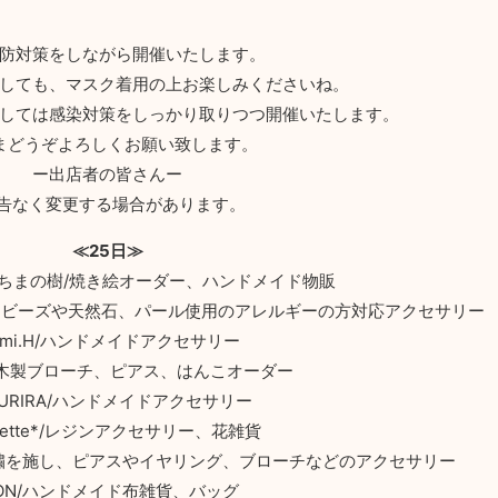
防対策をしながら開催いたします。
しても、マスク着用の上お楽しみくださいね。
しては感染対策をしっかり取りつつ開催いたします。
まどうぞよろしくお願い致します。
ー出店者の皆さんー
予告なく変更する場合があります。
≪25日≫
ちまちまの樹/焼き絵オーダー、ハンドメイド物販
リー、ビーズや天然石、パール使用のアレルギーの方対応アクセサリー
ami.H/ハンドメイドアクセサリー
/木製ブローチ、ピアス、はんこオーダー
RURIRA/ハンドメイドアクセサリー
alette*/レジンアクセサリー、花雑貨
刺繍を施し、ピアスやイヤリング、ブローチなどのアクセサリー
ION/ハンドメイド布雑貨、バッグ