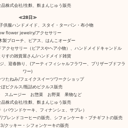
食品株式会社/生麩、麩まんじゅう販売
≪28日≫
ー服・子供服ハンドメイド、スタイ・ターバン・布小物
ow flower jewelry/アクセサリー
 木製ブローチ、ピアス、はんこオーダー
h/ハンドメイドアクセサリー（ピアスやヘア小物）、ハンドメイドキャンドル
とりすの雑貨屋さん/ハンドメイド雑貨
ンジ、迎春飾り、(アーティフィシャルフラワー、プリザーブドフラ
ワー)
ーツたねみ/フェイクスイーツワークショップ
せぼピクルス/瓶詰めピクルス販売
お菓子 スムージー お惣菜 お野菜 果物など
食品株式会社/生麩、麩まんじゅう販売
き菓子（パウンドケーキ、フィナンシェ、サブレ）
プ/ブレンドコーヒーの販売、シフォンケーキ・プチギフトの販売
re23/クッキー・シフォンケーキの販売