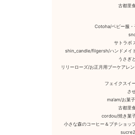
古都里
Cotoha/ベビ
sn
サトラボ
shin_candle/filgers
うさぎ
リリーローズ/お正月用ブーケアレ
フェイクスイ
さ
ma’am/
古都里
cordou/焼
小さな森のコーヒー＆プチショッ
suc