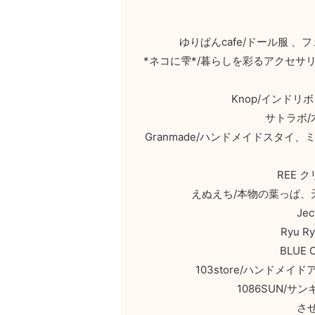
ゆりぱんcafe/ドール服 
*ネコに雫*/暮らしを彩るアクセ
Knop/インド
サトラボ
Granmade/ハンドメイドスタ
REE
えぬえち/本物の葉っぱ
Je
Ryu 
BLUE
103store/ハンド
1086SUN/
さ