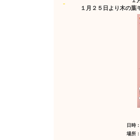
１
１月２５日より木の葉
日時：
場所：