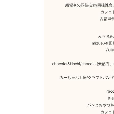
續惺令の四柱推命/四柱推
カフェ
古都里
みちおみ
mizue.
YU
chocolat&Hachi/chocol
みーちゃん工房/クラフトバン
Ni
さ
パンとおやつ k
カフェ