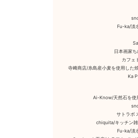
sn
Fu-ka
S
日本画家ち
カフェ
寺﨑商店/糸島産小麦を使用した
Ka 
Ai-Know/天然
sn
サトラボ
chiquita/キ
Fu-ka