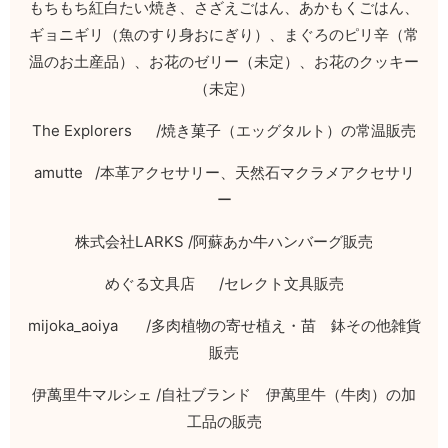
もちもち紅白たい焼き、さざえごはん、あかもくごはん、
ギョニギリ（魚のすり身おにぎり）、まぐろのピリ辛（常
温のお土産品）、お花のゼリー（未定）、お花のクッキー
（未定）
The Explorers /
焼き菓子（エッグタルト）の常温販売
amutte /
本革アクセサリー、天然石マクラメアクセサリ
ー
株式会社
LARKS /
阿蘇あか牛ハンバーグ販売
めぐる文具店
/
セレクト文具販売
mijoka_aoiya /
多肉植物の寄せ植え・苗 鉢その他雑貨
販売
伊萬里牛マルシェ
/
自社ブランド 伊萬里牛（牛肉）の加
工品の販売