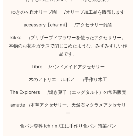
ゆきのヶ丘オリーブ園
/
オリーブ加工品を販売します
accessory
【
cha-mi
】
/
アクセサリー雑貨
kikko /
プリザーブドフラワーを使ったアクセサリー。
本物のお花をガラスで閉じこめたような、みずみずしい作
品です。
Libre /
ハンドメイドアクセサリー
木のアトリエ ルボア
/
手作り木工
The Explorers /
焼き菓子（エッグタルト）の常温販売
amutte /
本革アクセサリー、天然石マクラメアクセサリ
ー
食パン専科
Ichirin /
主に手作り食パン 惣菜パン