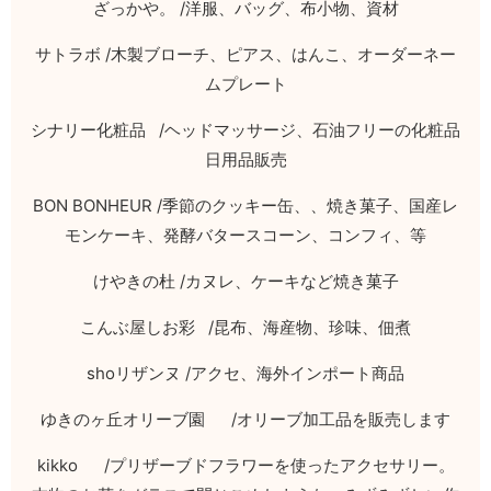
ざっかや。
/
洋服、バッグ、布小物、資材
サトラボ
/
木製ブローチ、ピアス、はんこ、オーダーネー
ムプレート
シナリー化粧品
/
ヘッドマッサージ、石油フリーの化粧品
日用品販売
BON BONHEUR /
季節のクッキー缶、、焼き菓子、国産レ
モンケーキ、発酵バタースコーン、コンフィ、等
けやきの杜
/
カヌレ、ケーキなど焼き菓子
こんぶ屋しお彩
/
昆布、海産物、珍味、佃煮
sho
リザンヌ
/
アクセ、海外インポート商品
ゆきのヶ丘オリーブ園
/
オリーブ加工品を販売します
kikko /
プリザーブドフラワーを使ったアクセサリー。