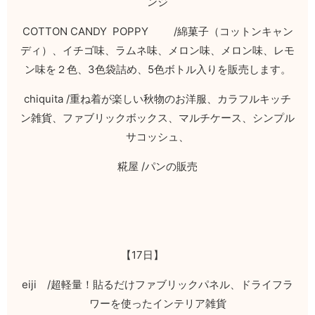
ンジ
COTTON CANDY POPPY /
綿菓子（コットンキャン
ディ）、イチゴ味、ラムネ味、メロン味、メロン味、レモ
ン味を２色、
3
色袋詰め、
5
色ボトル入りを販売します。
chiquita /
重ね着が楽しい秋物のお洋服、カラフルキッチ
ン雑貨、ファブリックボックス、マルチケース、シンプル
サコッシュ、
糀屋
/
パンの販売
【
17
日】
eiji
/
超軽量！貼るだけファブリックパネル、ドライフラ
ワーを使ったインテリア雑貨