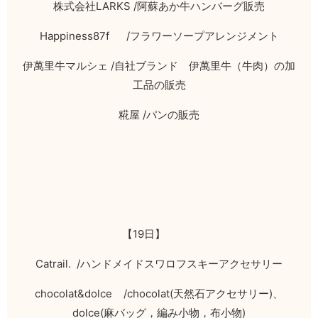
株式会社
LARKS /
阿蘇あか牛ハンバーグ販売
Happiness87f /
フラワーソープアレンジメント
伊萬里牛マルシェ
/
自社ブランド 伊萬里牛（牛肉）の加
工品の販売
糀屋
/
パンの販売
【
19
日】
Catrail. /
ハンドメイドスワロフスキーアクセサリー
chocolat&dolce /chocolat(
天然石アクセサリー
)
、
dolce(
麻バッグ，編み小物，布小物
)