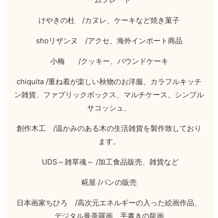
けやきの杜
/
カヌレ、ケーキなど焼き菓子
sho
リザンヌ
/
アクセ、海外インポート商品
小梅
/
クッキー、パウンドケーキ
chiquita /
重ね着が楽しい秋物のお洋服、カラフルキッチ
ン雑貨、ファブリックボックス、マルチケース、シンプル
サコッシュ、
創作木工
/
温かみのある木の生活雑貨を製作致しており
ます。
UDS
～雑草魂～
/
加工食品販売、雑貨など
糀屋
/
パンの販売
日本画家ちひろ
/
高次元エネルギーの入った絵画作品、
デジタル曼荼羅画、手書きの龍画