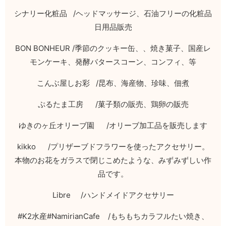
シナリー化粧品
/
ヘッドマッサージ、石油フリーの化粧品
日用品販売
BON BONHEUR /
季節のクッキー缶、、焼き菓子、国産レ
モンケーキ、発酵バタースコーン、コンフィ、等
こんぶ屋しお彩
/
昆布、海産物、珍味、佃煮
ぷるたま工房
/
菓子類の販売、鶏卵の販売
ゆきのヶ丘オリーブ園
/
オリーブ加工品を販売します
kikko /
プリザーブドフラワーを使ったアクセサリー。
本物のお花をガラスで閉じこめたような、みずみずしい作
品です。
Libre /
ハンドメイドアクセサリー
#K2
水産
#NamirianCafe /
もちもちカラフルたい焼き、