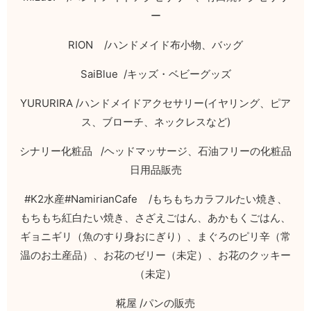
ー
RION /
ハンドメイド布小物、バッグ
SaiBlue /
キッズ・ベビーグッズ
YURURIRA /
ハンドメイドアクセサリー
(
イヤリング、ピア
ス、ブローチ、ネックレスなど
)
シナリー化粧品
/
ヘッドマッサージ、石油フリーの化粧品
日用品販売
#K2
水産
#NamirianCafe /
もちもちカラフルたい焼き、
もちもち紅白たい焼き、さざえごはん、あかもくごはん、
ギョニギリ（魚のすり身おにぎり）、まぐろのピリ辛（常
温のお土産品）、お花のゼリー（未定）、お花のクッキー
（未定）
糀屋
/
パンの販売