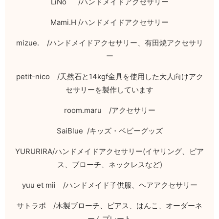
LiNo /
ハンドメイドアクセサリー
Mami.H /
ハンドメイドアクセサリー
mizue. /
ハンドメイドアクセサリー、有田焼アクセサリ
ー
petit-nico
/
天然石と
14kgf
金具を使用した大人向けアク
セサリーを製作しています
room.maru
/
アクセサリー
SaiBlue /
キッズ・ベビーグッズ
YURURIRA/
ハンドメイドアクセサリー
(
イヤリング、ピア
ス、ブローチ、ネックレスなど
)
yuu et mii
/
ハンドメイド子供服、ヘアアクセサリー
サトラボ
/
木製ブローチ、ピアス、はんこ、オーダーネ
ームプレート