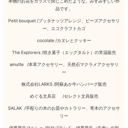
本物のお花をガラスで閉じこめたような、みずみずしい作
品です。
Petit bouquet /
ブッタナッツアレンジ、ビーズアクセサリ
ー、エコクラフトカゴ
cocolate /
カヌレとクッキー
The Explorers /
焼き菓子（エッグタルト）の常温販売
amutte /
本革アクセサリー、天然石マクラメアクセサリ
ー
株式会社
LARKS /
阿蘇あか牛ハンバーグ販売
めぐる文具店
/
セレクト文具販売
SALAK /
手彫りの木のお皿やカトラリー、寄木のアクセサ
リー
伊萬里牛マルシェ
/
自社ブランド 伊萬里牛（牛肉）の加