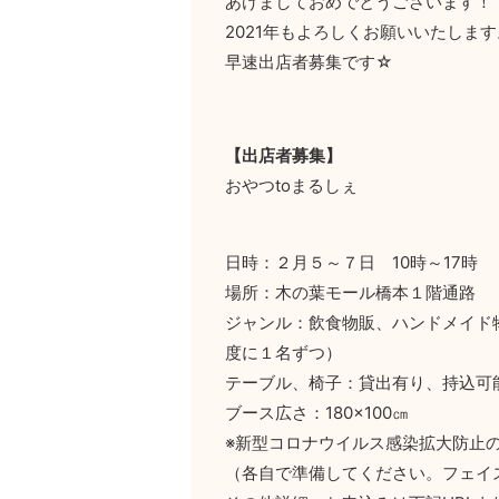
あけましておめでとうございます！
2021年もよろしくお願いいたします
早速出店者募集です☆
【出店者募集】
おやつtoまるしぇ
日時：２月５～７日 10時～17時
場所：木の葉モール橋本１階通路
ジャンル：飲食物販、ハンドメイド
度に１名ずつ）
テーブル、椅子：貸出有り、持込可
ブース広さ：180×100㎝
※新型コロナウイルス感染拡大防止
（各自で準備してください。フェイ