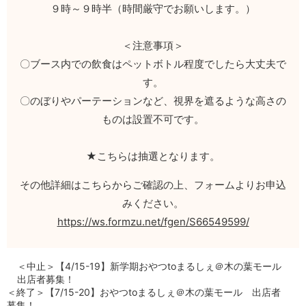
９時～９時半（時間厳守でお願いします。）
＜注意事項＞
〇ブース内での飲食はペットボトル程度でしたら大丈夫で
す。
〇のぼりやパーテーションなど、視界を遮るような高さの
ものは設置不可です。
★こちらは抽選となります。
その他詳細はこちらからご確認の上、フォームよりお申込
みください。
https://ws.formzu.net/fgen/S66549599/
＜中止＞【4/15-19】新学期おやつtoまるしぇ＠木の葉モール
出店者募集！
＜終了＞【7/15-20】おやつtoまるしぇ＠木の葉モール 出店者
募集！